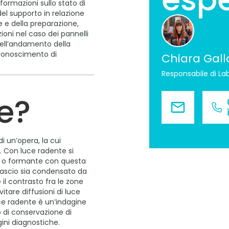
formazioni sullo stato di
el supporto in relazione
e e della preparazione,
zioni nel caso dei pannelli
dell’andamento della
riconoscimento di
Chiara Gall
Responsabile di La
e?
 un’opera, la cui
e. Con luce radente si
ie o formante con questa
fascio sia condensato da
il contrasto fra le zone
tare diffusioni di luce
ce radente è un’indagine
 di conservazione di
gini diagnostiche.