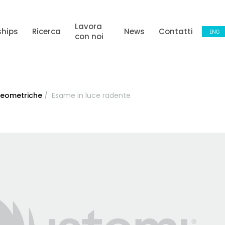
Lavora
ships
Ricerca
News
Contatti
ENG
con noi
heometriche
/
Esame in luce radente