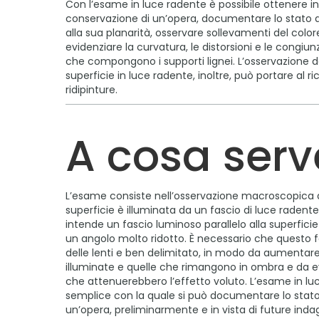
Con l’esame in luce radente è possibile ottenere in
conservazione di un’opera, documentare lo stato d
alla sua planarità, osservare sollevamenti del color
evidenziare la curvatura, le distorsioni e le congiun
che compongono i supporti lignei. L’osservazione 
superficie in luce radente, inoltre, può portare al 
ridipinture.
A cosa serv
L’esame consiste nell’osservazione macroscopica di
superficie è illuminata da un fascio di luce radent
intende un fascio luminoso parallelo alla superfic
un angolo molto ridotto. È necessario che questo 
delle lenti e ben delimitato, in modo da aumentare 
illuminate e quelle che rimangono in ombra e da evi
che attenuerebbero l’effetto voluto. L’esame in lu
semplice con la quale si può documentare lo stato
un’opera, preliminarmente e in vista di future inda