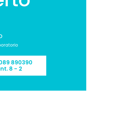
o
boratorio
089 890390
int. 8 - 2
089 890390 int.
8 - 2