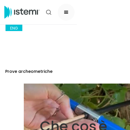
ENG
Prove archeometriche
Che cos'è