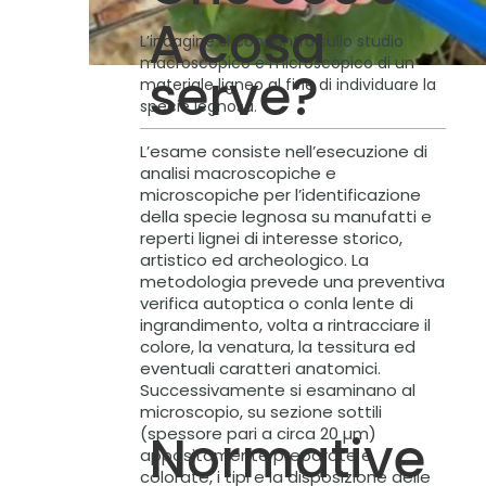
A cosa
L’indagine si concentra sullo studio
macroscopico e microscopico di un
serve?
materiale ligneo al fine di individuare la
specie legnosa.
L’esame consiste nell’esecuzione di
analisi macroscopiche e
microscopiche per l’identificazione
della specie legnosa su manufatti e
reperti lignei di interesse storico,
artistico ed archeologico. La
metodologia prevede una preventiva
verifica autoptica o conla lente di
ingrandimento, volta a rintracciare il
colore, la venatura, la tessitura ed
eventuali caratteri anatomici.
Successivamente si esaminano al
microscopio, su sezione sottili
(spessore pari a circa 20 µm)
Normative
appositamente preparate e
colorate, i tipi e la disposizione delle