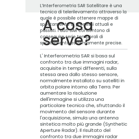
L’Interferometria SAR Satellitare è una
tecnica di telerilevamento attraverso la
quale è possibile ottenere mappe di
A cosa
spostamento di processi attuali e
passati. I dati SAR consentono di
serve?
conseguire serie temporali di
spostamento estremamente precise.
L' Interferometria SAR si basa sul
confronto tra due immagini radar,
acquisite in tempi differenti, sulla
stessa area dallo stesso sensore,
normalmente installato su satelliti in
orbita polare intorno alla Terra. Per
aumentare la risoluzione
dell'immagine si utilizza una
particolare tecnica che, sfruttando il
movimento del sensore durante
l'acquisizione, simula una antenna
sintetica molto più grande (Synthetic
Aperture Radar). Il risultato del
confronto tra due immagini radar