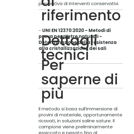
di
preventiva di interventi conservativi.
riferimento
-
UNI EN 12370:2020 - Metodi di
Dettagli
prova per pietre naturali -
Determinazione della resistenza
tecnici
alla cristallizzazione dei sali
Per
saperne di
più
Il metodo si basa sull’immersione di
provini di materiale, opportunamente
ricavati, in soluzioni saline sature. Il
campione viene preliminarmente
essiccato e pesato fino al