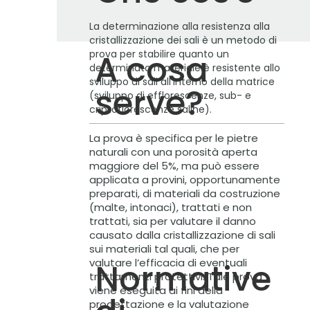
La determinazione alla resistenza alla
cristallizzazione dei sali è un metodo di
prova per stabilire quanto un
A cosa
determinato materiale è resistente allo
sviluppo di sali all’interno della matrice
serve?
(sviluppo di efflorescenze, sub- e
criptoflorescenze saline).
La prova è specifica per le pietre
naturali con una porosità aperta
maggiore del 5%, ma può essere
applicata a provini, opportunamente
preparati, di materiali da costruzione
(malte, intonaci), trattati e non
trattati, sia per valutare il danno
causato dalla cristallizzazione di sali
sui materiali tal quali, che per
valutare l’efficacia di eventuali
Normative
trattamenti protettivi. Tale prova
viene eseguita ai fini della
progettazione e la valutazione