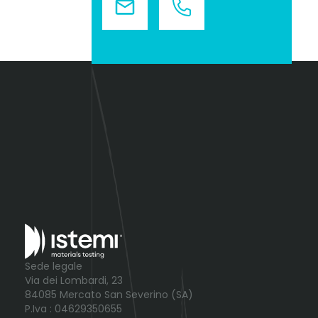
Sede legale
Via dei Lombardi, 23
84085 Mercato San Severino (SA)
P.Iva : 04629350655