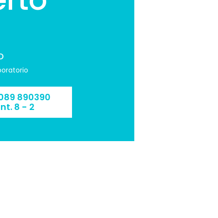
o
boratorio
089 890390
int. 8 - 2
089 890390 int.
8 - 2