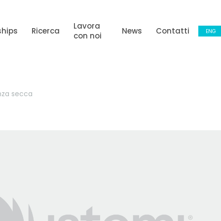
Lavora
ships
Ricerca
News
Contatti
ENG
con noi
anza secca