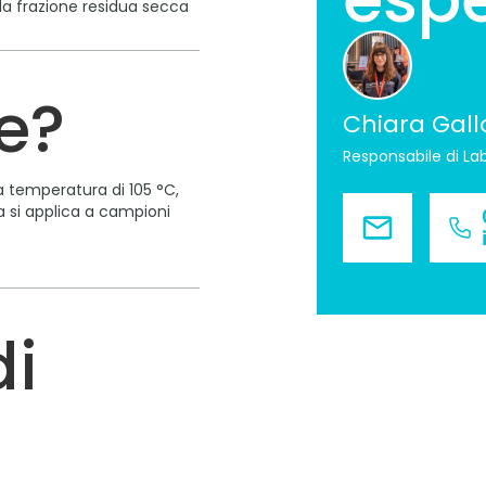
 la frazione residua secca
e?
Chiara Gall
Responsabile di La
 temperatura di 105 °C,
a si applica a campioni
di