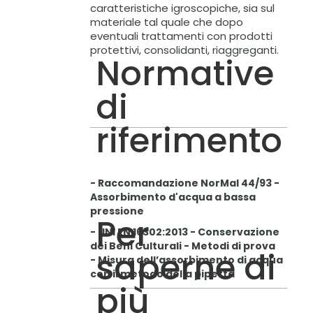
caratteristiche igroscopiche, sia sul
materiale tal quale che dopo
eventuali trattamenti con prodotti
protettivi, consolidanti, riaggreganti.
Normative
di
riferimento
- Raccomandazione NorMal 44/93 -
Assorbimento d'acqua a bassa
pressione
Per
- UNI EN 16302:2013 - Conservazione
dei Beni Culturali - Metodi di prova
saperne di
- Misura dell’assorbimento di acqua
con il metodo della pipetta
più