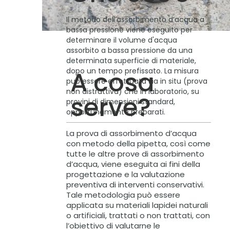
Il metodo dell’assorbimento d’acqua a
bassa pressione viene eseguito per
determinare il volume d'acqua
assorbito a bassa pressione da una
determinata superficie di materiale,
dopo un tempo prefissato. La misura
A cosa
può essere effettuata sia in situ (prova
non distruttiva) che in laboratorio, su
serve?
provini di dimensioni standard,
opportunamente preparati.
La prova di assorbimento d’acqua
con metodo della pipetta, così come
tutte le altre prove di assorbimento
d’acqua, viene eseguita ai fini della
progettazione e la valutazione
preventiva di interventi conservativi.
Tale metodologia può essere
applicata su materiali lapidei naturali
o artificiali, trattati o non trattati, con
l’obiettivo di valutarne le