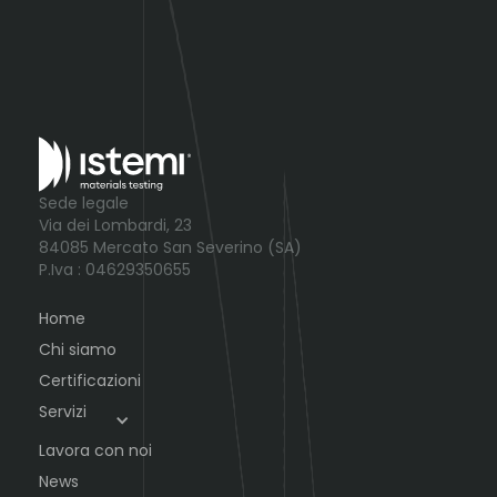
Sede legale
Via dei Lombardi, 23
84085 Mercato San Severino (SA)
P.Iva : 04629350655
Home
Chi siamo
Certificazioni
Servizi
Lavora con noi
News