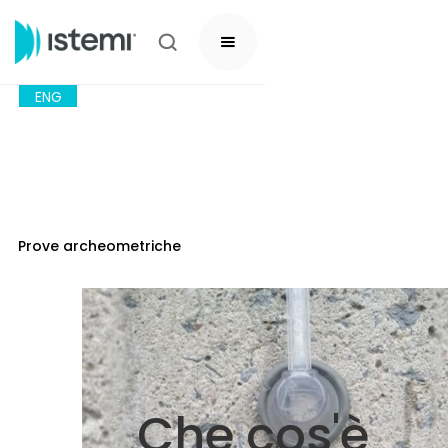
ENG
Prove archeometriche
Che cos'è