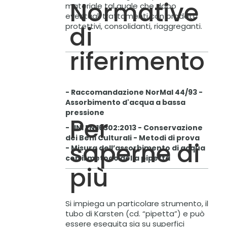
Normative
materiale tal quale che dopo
eventuali trattamenti con prodotti
di
protettivi, consolidanti, riaggreganti.
riferimento
- Raccomandazione NorMal 44/93 -
Assorbimento d'acqua a bassa
pressione
Per
- UNI EN 16302:2013 - Conservazione
dei Beni Culturali - Metodi di prova
saperne di
- Misura dell’assorbimento di acqua
con il metodo della pipetta
più
Si impiega un particolare strumento, il
tubo di Karsten (cd. “pipetta”) e può
essere eseguita sia su superfici