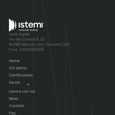
Sede legale
Via dei Lombardi, 23
84085 Mercato San Severino (SA)
P.Iva : 04629350655
Home
Chi siamo
Certificazioni
Servizi
Lavora con noi
News
Contatti
Faq