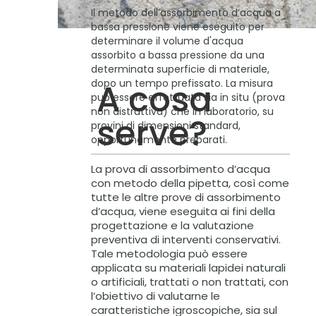
Il metodo dell’assorbimento d’acqua a
bassa pressione viene eseguito per
determinare il volume d'acqua
assorbito a bassa pressione da una
determinata superficie di materiale,
dopo un tempo prefissato. La misura
A cosa
può essere effettuata sia in situ (prova
non distruttiva) che in laboratorio, su
serve?
provini di dimensioni standard,
opportunamente preparati.
La prova di assorbimento d’acqua
con metodo della pipetta, così come
tutte le altre prove di assorbimento
d’acqua, viene eseguita ai fini della
progettazione e la valutazione
preventiva di interventi conservativi.
Tale metodologia può essere
applicata su materiali lapidei naturali
o artificiali, trattati o non trattati, con
l’obiettivo di valutarne le
caratteristiche igroscopiche, sia sul