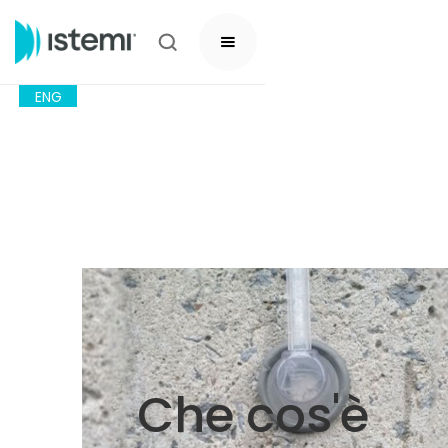
ENG
Che cos'è