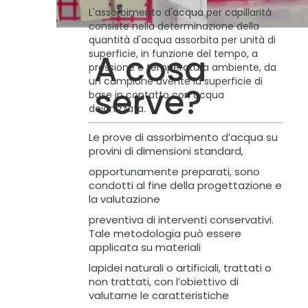
L'assorbimento d'acqua per capillarità
consiste nella determinazione della
quantità d'acqua assorbita per unità di
superficie, in funzione del tempo, a
A cosa
pressione e temperatura ambiente, da
un campione avente la superficie di
serve?
base in contatto con acqua
deionizzata.
Le prove di assorbimento d’acqua su
provini di dimensioni standard,
opportunamente preparati, sono
condotti al fine della progettazione e
la valutazione
preventiva di interventi conservativi.
Tale metodologia può essere
applicata su materiali
lapidei naturali o artificiali, trattati o
non trattati, con l’obiettivo di
valutarne le caratteristiche