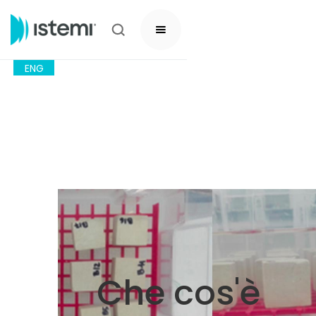
ENG
Che cos'è