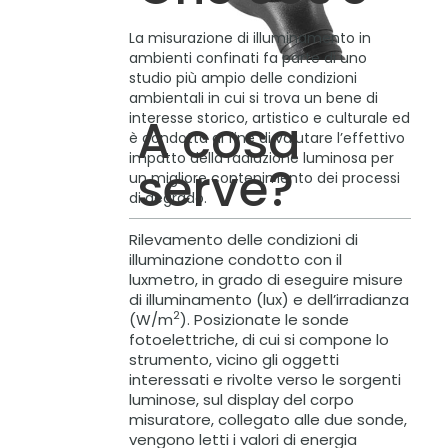
La misurazione di illuminamento in
ambienti confinati fa parte di uno
studio più ampio delle condizioni
ambientali in cui si trova un bene di
interesse storico, artistico e culturale ed
A cosa
è condotta al fine di valutare l’effettivo
impatto della radiazione luminosa per
serve?
un migliore contenimento dei processi
di degrado.
Rilevamento delle condizioni di
illuminazione condotto con il
luxmetro, in grado di eseguire misure
di illuminamento (lux) e dell’irradianza
2
(W/m
). Posizionate le sonde
fotoelettriche, di cui si compone lo
strumento, vicino gli oggetti
interessati e rivolte verso le sorgenti
luminose, sul display del corpo
misuratore, collegato alle due sonde,
vengono letti i valori di energia