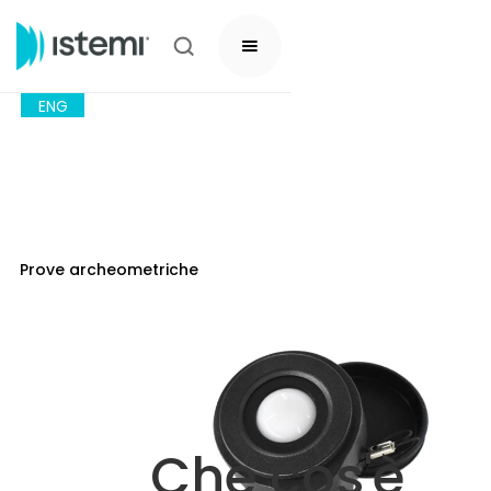
ENG
Prove archeometriche
Che cos'è