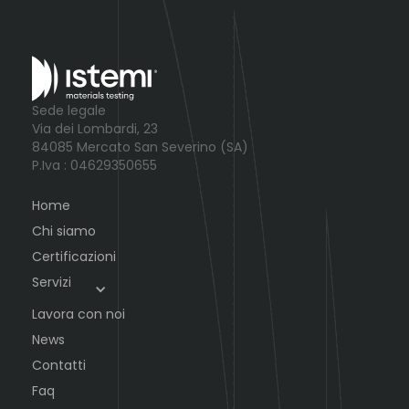
Sede legale
Via dei Lombardi, 23
84085 Mercato San Severino (SA)
P.Iva : 04629350655
Home
Chi siamo
Certificazioni
Servizi
Lavora con noi
News
Contatti
Faq