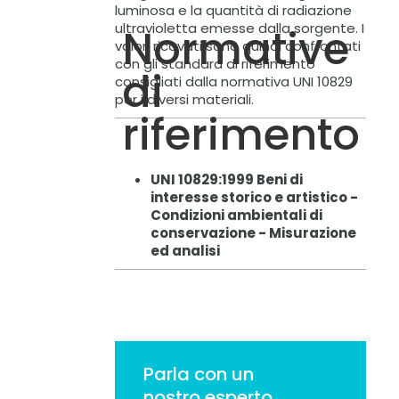
luminosa e la quantità di radiazione
ultravioletta emesse dalla sorgente. I
Normative
valori ricavati sono quindi confrontati
con gli standard di riferimento
di
consigliati dalla normativa UNI 10829
per i diversi materiali.
riferimento
UNI 10829:1999 Beni di
interesse storico e artistico -
Condizioni ambientali di
conservazione - Misurazione
ed analisi
Parla con un
nostro esperto