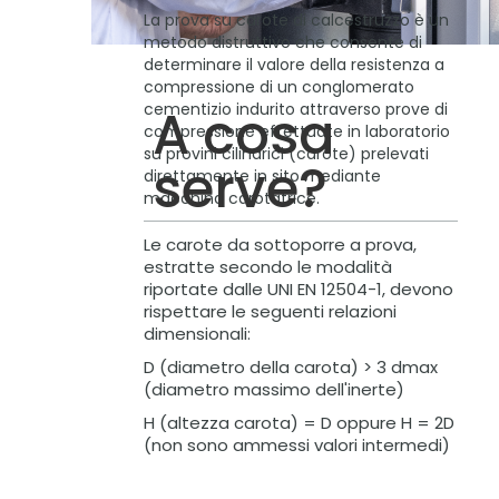
La prova su carote di calcestruzzo è un
metodo distruttivo che consente di
determinare il valore della resistenza a
compressione di un conglomerato
cementizio indurito attraverso prove di
A cosa
compressione effettuate in laboratorio
su provini cilindrici (carote) prelevati
serve?
direttamente in sito mediante
macchina carotatrice.
Le carote da sottoporre a prova,
estratte secondo le modalità
riportate dalle UNI EN 12504-1, devono
rispettare le seguenti relazioni
dimensionali:
D (diametro della carota) > 3 dmax
(diametro massimo dell'inerte)
H (altezza carota) = D oppure H = 2D
(non sono ammessi valori intermedi)