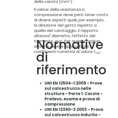
2
della carota (mm
).
Il valore della resistenza a
compressione deve però tener conto
di diversi aspetti quali, per esempio,
la direzione del getto rispetto a
quella del carotaggio, il rapporto
altezza/ diametro, l’effetto del
Normative
tormento, ecc. Per queste ragioni,
devono essere applicati dei
di
coefficienti correttivi al valore f
.
car
riferimento
UNI EN 12504-1:2009 - Prove
sul calcestruzzo nelle
strutture - Parte 1: Carote -
Prelievo, esame e prova di
compressione
UNI EN 12390-3:2003 - Prova
sul calcestruzzo indurito -