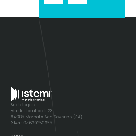
Sede legale
Via dei Lombardi, 23
84085 Mercato San Severino (SA)
P.Iva : 04629350655