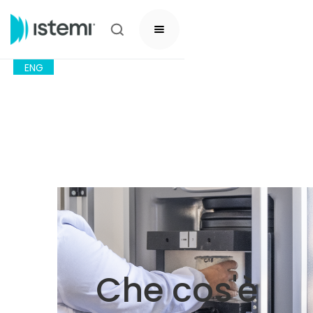
ENG
Che cos'è