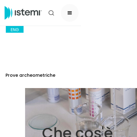
ENG
Prove archeometriche
Che cos'è