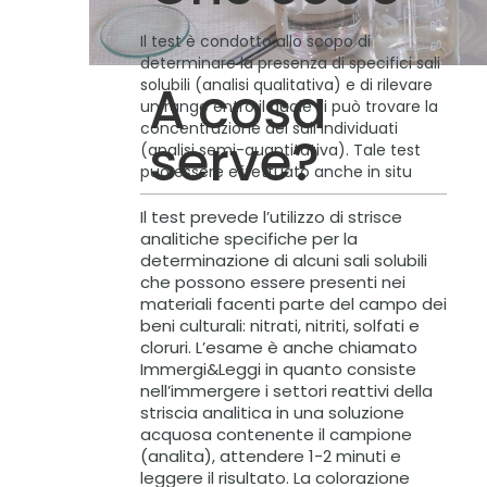
Il test è condotto allo scopo di
determinare la presenza di specifici sali
solubili (analisi qualitativa) e di rilevare
A cosa
un range entro il quale si può trovare la
concentrazione dei sali individuati
serve?
(analisi semi-quantitativa). Tale test
può essere effettuato anche in situ
Il test prevede l’utilizzo di strisce
analitiche specifiche per la
determinazione di alcuni sali solubili
che possono essere presenti nei
materiali facenti parte del campo dei
beni culturali: nitrati, nitriti, solfati e
cloruri. L’esame è anche chiamato
Immergi&Leggi in quanto consiste
nell’immergere i settori reattivi della
striscia analitica in una soluzione
acquosa contenente il campione
(analita), attendere 1-2 minuti e
leggere il risultato. La colorazione