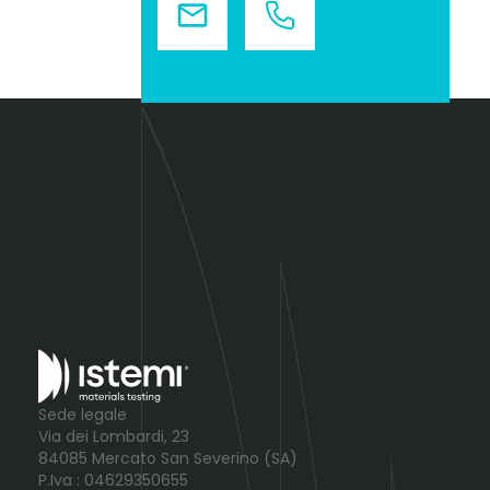
Sede legale
Via dei Lombardi, 23
84085 Mercato San Severino (SA)
P.Iva : 04629350655