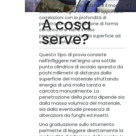
Lo scopo della prova è stimare il modulo
elastico del legno in base ad opportune
correlazioni con la profondità di
A cosa
penetrazione di un punzone di forma
cilindrica che viene infisso
serve?
perpendicolarmente alla superficie ad
energia costante.
Questo tipo di prova consiste
nell’infliggere nel legno una sottile
punta cilindrica di acciaio sparata da
pochi millimetri di distanza dalla
superficie del materiale sfruttando
energia di una molla tarata e
caricata manualmente. La
penetrazione della punta dipende sia
dalla massa volumica del materiale,
sia dalla eventuale presenza di
alterazioni da funghi ed insetti.
Una graduazione sullo strumento
permette di leggere direttamente la