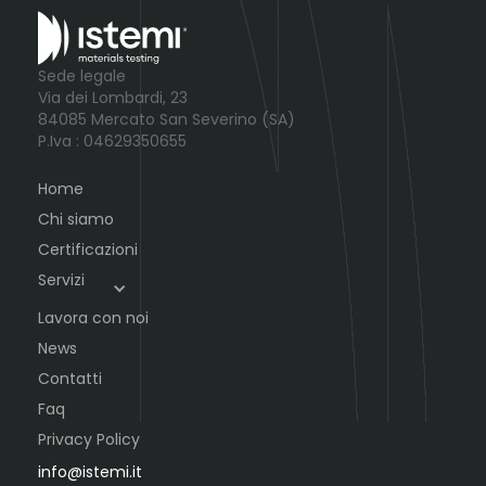
Sede legale
Via dei Lombardi, 23
84085 Mercato San Severino (SA)
P.Iva : 04629350655
Home
Chi siamo
Certificazioni
Servizi
Lavora con noi
News
Contatti
Faq
Privacy Policy
info@istemi.it