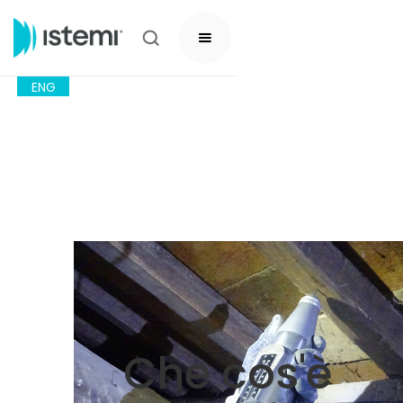
ENG
Che cos'è