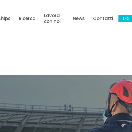
Lavora
ships
Ricerca
News
Contatti
ENG
con noi