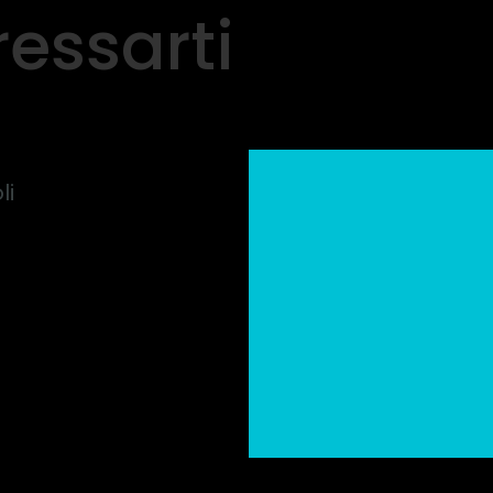
ressarti
li